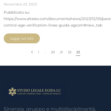
Novembre 23, 2023
Pubblicato su:
https://www.altalex.com/documents/news/2023/12/05/pare
control-age-verification-linee-guida-agcom#new_tab
Leggi sul sito
1
…
20
21
22
23
Sinergia, gruppo e multidisciplinarità.