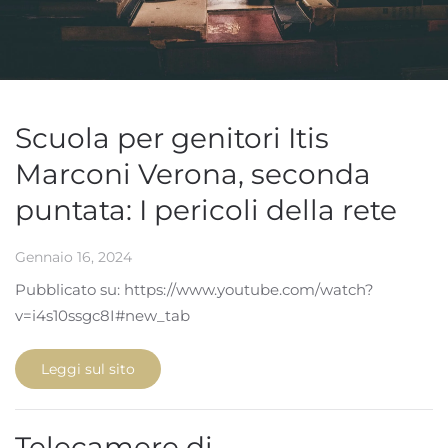
Scuola per genitori Itis
Marconi Verona, seconda
puntata: I pericoli della rete
Gennaio 16, 2024
Pubblicato su: https://www.youtube.com/watch?
v=i4s10ssgc8I#new_tab
Leggi sul sito
Telecamere di