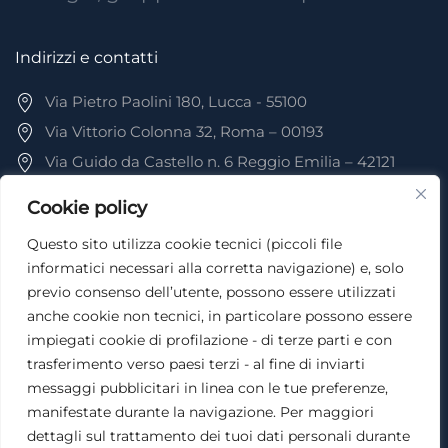
Indirizzi e contatti
Via Pietro Paolini 180, Lucca - 55100
Via Vittorio Colonna 32, Roma – 00193
Via Guido da Castello n. 6 Reggio Emilia – 42121
Tel: 0583 155 3020
Cookie policy
Questo sito utilizza cookie tecnici (piccoli file
Menù
informatici necessari alla corretta navigazione) e, solo
previo consenso dell’utente, possono essere utilizzati
Home
anche cookie non tecnici, in particolare possono essere
Professionisti
impiegati cookie di profilazione - di terze parti e con
Attività
trasferimento verso paesi terzi - al fine di inviarti
messaggi pubblicitari in linea con le tue preferenze,
Contributi editoriali
manifestate durante la navigazione. Per maggiori
Contatti
dettagli sul trattamento dei tuoi dati personali durante