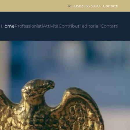
Tel:
0583 155 3020
-
Contatti
Home
Professionisti
Attività
Contributi editoriali
Contatti