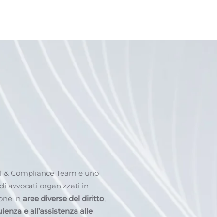
al & Compliance Team è uno
di avvocati organizzati in
ione in
aree diverse del diritto
,
lenza e all’assistenza alle