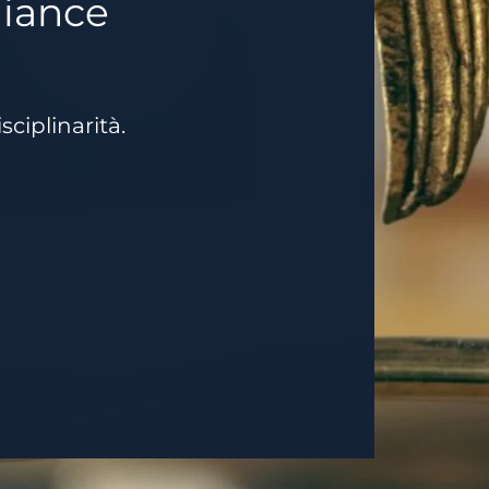
liance
sciplinarità.