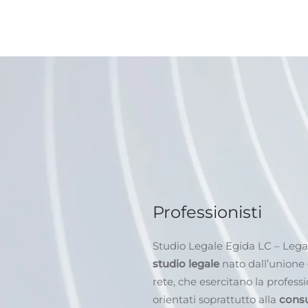
Professionisti
Studio Legale Egida LC – Leg
studio legale
nato dall’unione 
rete, che esercitano la profess
orientati soprattutto alla
consu