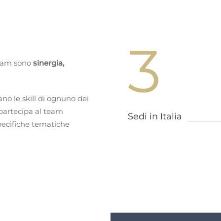
3
 team sono
sinergia,
ano le skill di ognuno dei
 partecipa al team
Sedi in Italia
specifiche tematiche